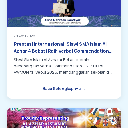
29 April 2026
Prestasi Internasional! Siswi SMA Islam Al
Azhar 4 Bekasi Raih Verbal Commendation
UNESCO di AWMUN XIII Seoul 2026
Siswi SMA Islam Al Azhar 4 Bekasi meraih
penghargaan Verbal Commendation UNESCO di
AWMUN XIII Seoul 2026, membanggakan sekolah di
tingkat internasional.
Baca Selengkapnya →