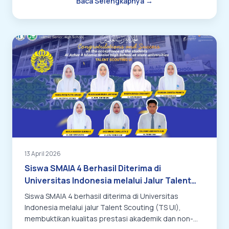
Baca Selengkapnya →
13 April 2026
Siswa SMAIA 4 Berhasil Diterima di
Universitas Indonesia melalui Jalur Talent
Scouting (TS UI)
Siswa SMAIA 4 berhasil diterima di Universitas
Indonesia melalui jalur Talent Scouting (TS UI),
membuktikan kualitas prestasi akademik dan non-